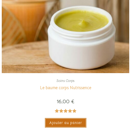
Soins Corps
Le baume corps Nutrissence
16,00
€
Note
5.00
Ajouter au panier
sur 5