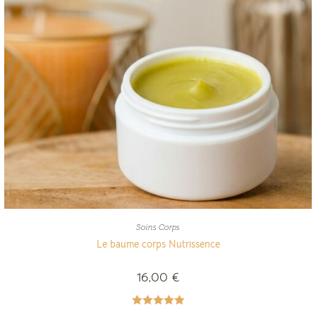
Soins Corps
Le baume corps Nutrissence
16,00
€
Note
5.00